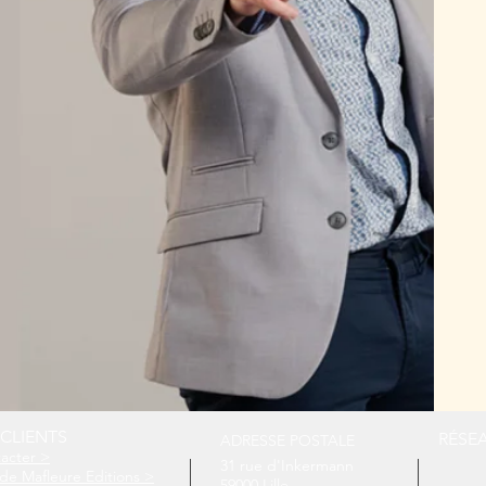
 CLIENTS
RÉSE
ADRESSE POSTALE
acter >
31 rue d'Inkermann
de Mafleure Editions >
59000 Lille