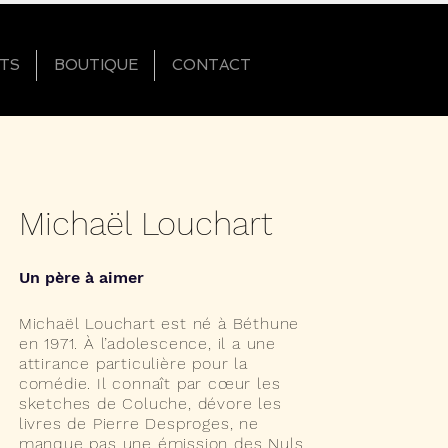
TS
BOUTIQUE
CONTACT
Michaël Louchart
Un père à aimer
Michaël Louchart est né à Béthune
en 1971. À l’adolescence, il a une
attirance particulière pour la
comédie. Il connaît par cœur les
sketches de Coluche, dévore les
livres de Pierre Desproges, ne
manque pas une émission des Nuls.