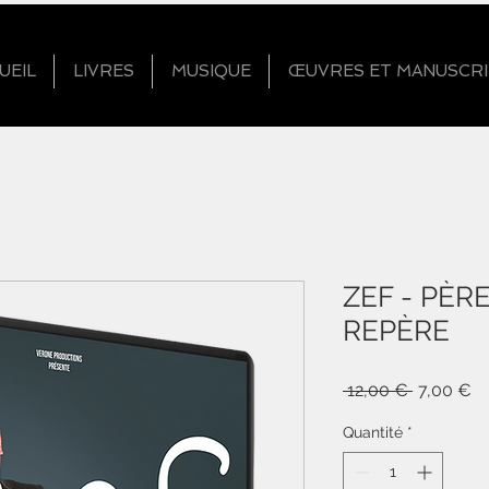
UEIL
LIVRES
MUSIQUE
ŒUVRES ET MANUSCRI
ZEF - PÈR
REPÈRE
Prix
Pr
 12,00 € 
7,00 €
original
pr
Quantité
*