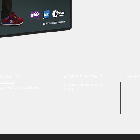
 CLIENTS
RÉSE
ADRESSE POSTALE
acter >
31 rue d'Inkermann
de Mafleure Editions >
59000 Lille