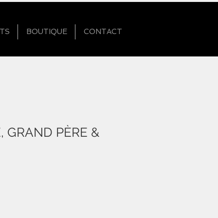
TS
BOUTIQUE
CONTACT
E, GRAND PÈRE &
ix
omotionnel