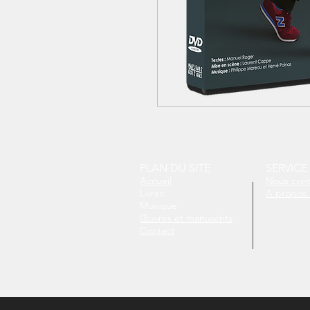
PLAN DU SITE
SERVICE
Accueil
Nous cont
Livres
A propos 
Musique
Œuvres et manuscrits
Contact